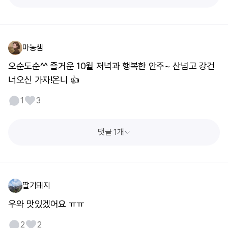
마농샘
오순도순^^ 즐거운 10월 저녁과 행복한 안주~ 산넘고 강건
너오신 가자!온니 👍
1
3
댓글 1개
딸기돼지
우와 맛있겠어요 ㅠㅠ
2
2