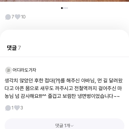
7
10
댓글
7
어디라도가자
생각치 않았던 후한 접대(?!)를 해주신 아바님, 먼 길 달려왔
다고 아픈 몸으로 새우도 까주시고 전철역까지 걸어주신 마
농님 넘 감사해요!!!^^ 즐겁고 보람찬 냉면벙이었습니다~~
1
3
댓글 1개