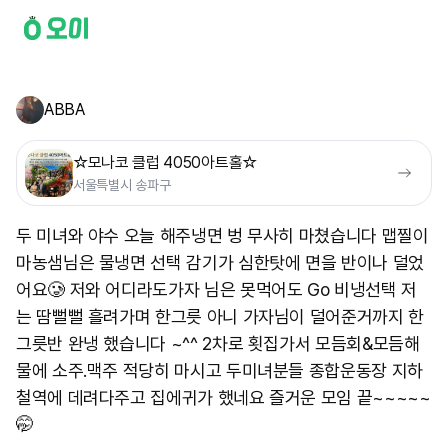
ABBA
☆모나코 클럽 4050아트홀☆
서울특별시 송파구
두 미녀와 야수 오늘 해주냉면 벙 무사히 마쳤습니다 맵찔이
마농샘님은 물냉면 선택 감기가 심한탓에 면을 반이나 덜었
어요🥲 저와 어디라도가자 님은 못먹어도 Go 비냉선택 저
는 땀뻘뻘 흘려가며 한그릇 아니 가자님이 덜어준거까지 한
그릇반 완냉 했습니다 ~^^ 2차로 횟집가서 모듬회&모듬해
물에 소주.맥주 적당히 마시고 두미녀분들 종합운동장 지하
철역에 데려다주고 집에귀가 했네요 즐거운 모임 끝~~~~~
🤭