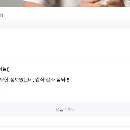
11
하늘()
필요한 정보였는데, 감솨 감솨 함돠 !!
1
댓글 1개