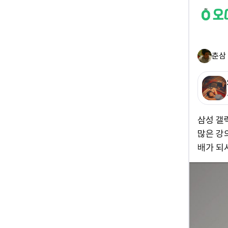
춘삼
삼성 갤
많은 강의
배가 되시길