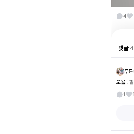
4
댓글
4
푸른
오욜.. 
1