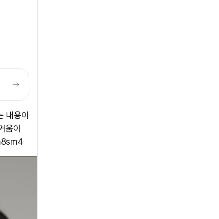
는 내용이
즐거움이
sm4 ​