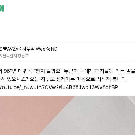
S❤️AVZAK 사부작 WeeKeND
서울특별시 강남구
의 96"년 데뷔곡 "편지 할께요" 누군가 나에게 편지할께 라는 말
적 있으시죠? 오늘 하루도 설레이는 마음으로 시작해 봅니다.
//youtu.be/_nuwuthSCVw?si=4B68JwdJ3Wv8dhBP