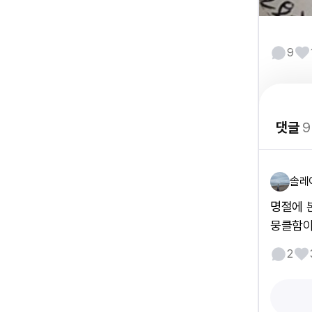
9
댓글
9
솔레
명절에 
뭉클함이.
2