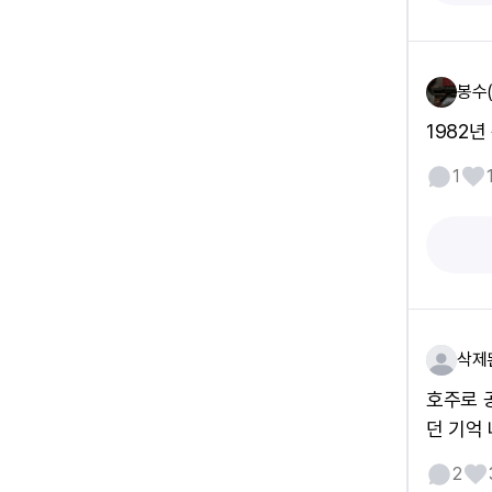
봉수
1982년
1
삭제
호주로 
던 기억 
2