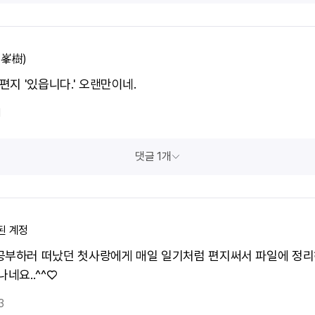
(峯樹)
 편지 '있읍니다.' 오랜만이네.
1
댓글 1개
된 계정
공부하러 떠났던 첫사랑에게 매일 일기처럼 편지써서 파일에 정리
나네요..^^♡
3