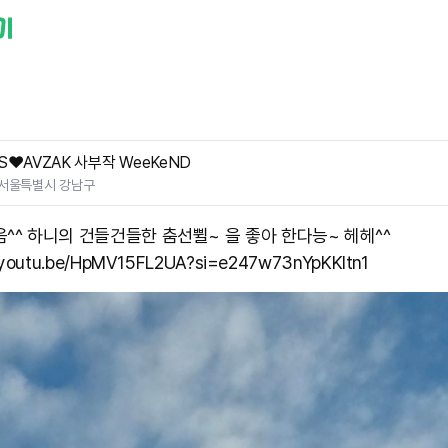
S❤️AVZAK 사부작 WeeKeND
서울특별시 강남구
음^^ 하니의 건들건들한 춤선쀨~ 을 좋아 한다능~ 헤헤^^
//youtu.be/HpMV15FL2UA?si=e247w73nYpKKItn1