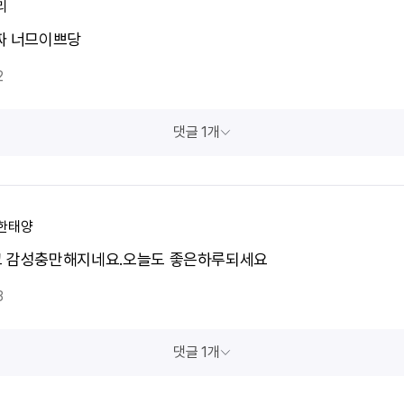
리
짜 너므이쁘당
2
댓글 1개
한태양
 감성충만해지네요.오늘도 좋은하루되세요
3
댓글 1개