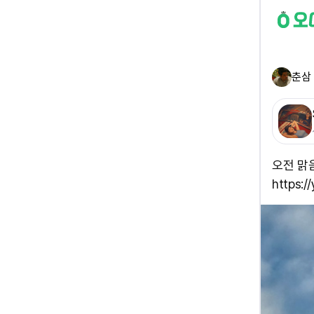
춘삼
오전 맑
https: