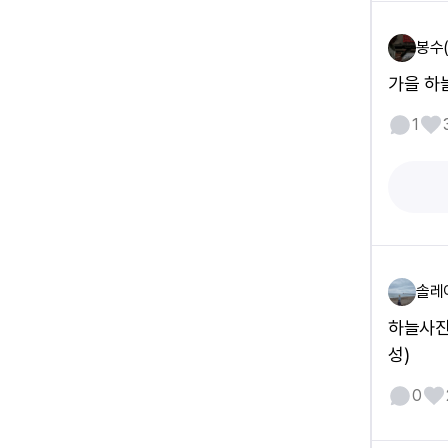
봉수
가을 하
1
솔레
하늘사진
성)
0