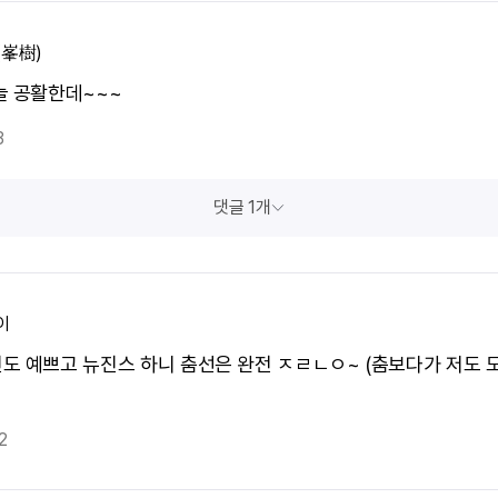
(峯樹)
늘 공활한데~~~
3
댓글 1개
이
도 예쁘고 뉴진스 하니 춤선은 완전 ㅈㄹㄴㅇ~ (춤보다가 저도 
2