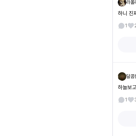
라폴
하니 진
1
달콤
하늘보고
1