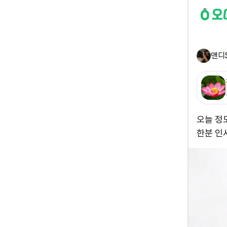
앤디
오늘 정
한분 인