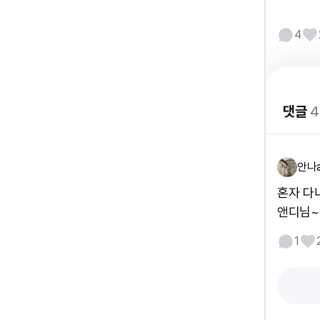
4
댓글
4
안나
혼자 다
앤디님~
1