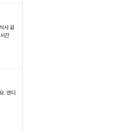
 식사 같
 시간
요. 앤디