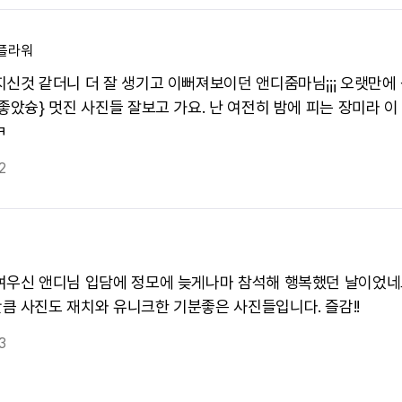
플라워
지신것 같더니 더 잘 생기고 이뻐져보이던 앤디줌마님¡¡¡ 오랫만에
좋았슝} 멋진 사진들 잘보고 가요. 난 여전히 밤에 피는 장미라 이
ㅋ
2
여우신 앤디님 입담에 정모에 늦게나마 참석해 행복했던 날이었네
큼 사진도 재치와 유니크한 기분좋은 사진들입니다. 즐감!!
3