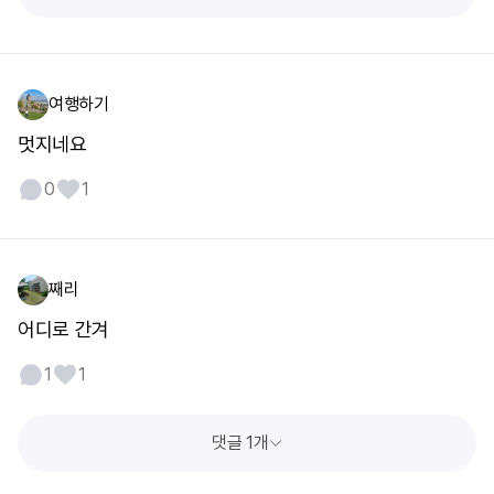
여행하기
멋지네요
0
1
째리
어디로 간겨
1
1
댓글 1개