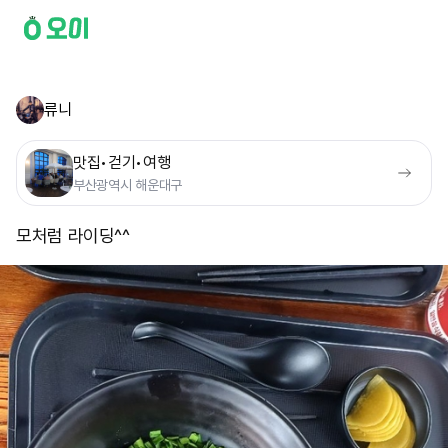
류니
맛집•걷기•여행
부산광역시 해운대구
모처럼 라이딩^^