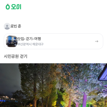
로빈 준
맛집•걷기•여행
부산광역시 해운대구
시민공원 걷기