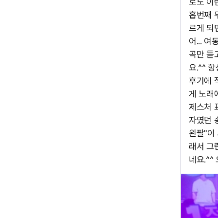
로도 이런
홉번째 무
르게 되면
어... 
곡만 듣
요.^^
후기에 적
게 노래에
제스처 표
자였던 
왼팔"이
래서 그
네요.^^