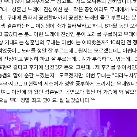
 무대 많이 보여주세요.^^ 참고로... 저도 오씨봉의 맴버입니다.
대... 성훈님 노래에 진심이신 분... 작은 공연이라도 무대에서 노
... 무대에 올라서 공연할때까지 공연할 노래만 듣고 부른다는 분..
여동생 결혼하는데... 여동생이 축가 불러달라고 하니. 6개월 동안 오
고 불렀다는 분... 이런 노래에 진심인 분이 노래를 부를려고 무대
 항상 기대되는 성훈님의 무대는 이번에는 어떠했을까? 10회인 전 
었듯이... 노래를 정말 잘 부르는데... 뭔지는 모르겠는데... 아쉽다.
 진심이고 열심히 하고 잘 부르는데... 뭔가 부족하다... 였는데...
현력 같다고 후기에 남겼었거든요. 그런데... 제 후기를 읽어서인지
송쌤의 말에 순간 느꼈는지... 모르겠지만. 이번 무대는 "티라노
 사라지고... 표현력의 제스처가 정말 풍부하게 느껴지는 무대였네요
런지... 이전에 봐 왔던 성훈님의 공연보다 훨씬 더 가슴에 와 닿으
 오늘 무대 정말 최고 였어요. 잘 들었습니다.^^