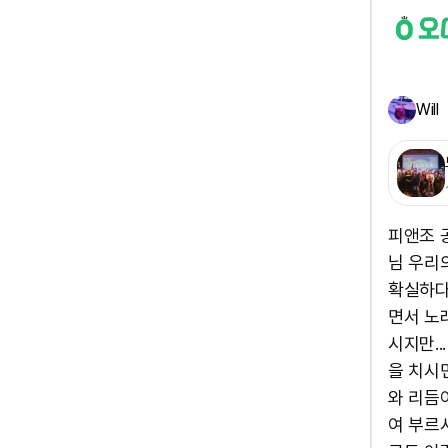
Will
피앤조 공
님 우리의
확실하다
면서 노
시지만..
을 치시
와 리듬
여 부르