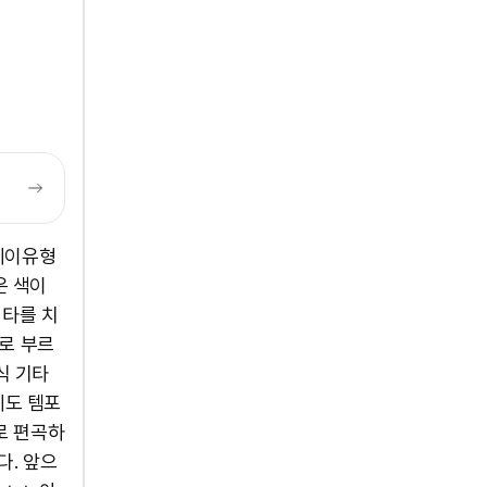
 데이유형
은 색이
기타를 치
주로 부르
식 기타
에도 템포
로 편곡하
다. 앞으