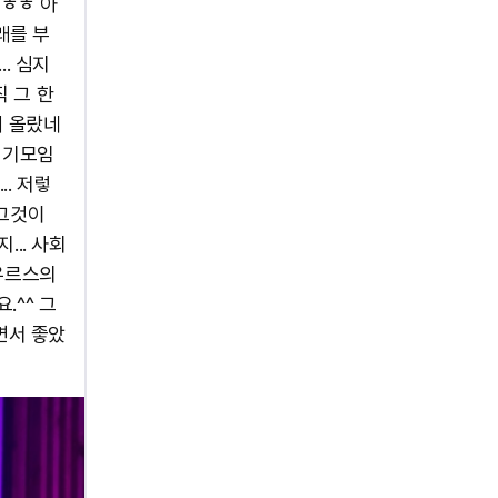
ㅎㅎㅎ 아
래를 부
. 심지
직 그 한
에 올랐네
정기모임
.. 저렇
 그것이
... 사회
사우르스의
.^^ 그
면서 좋았