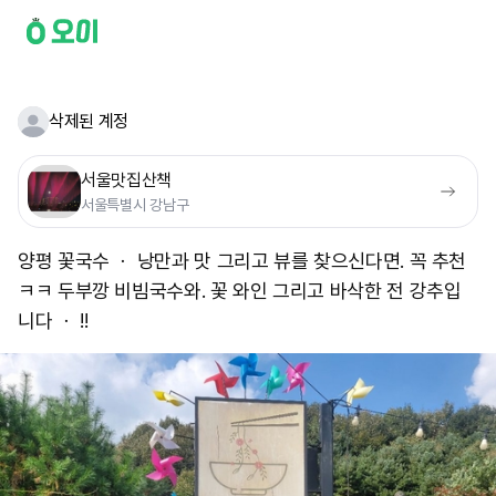
삭제된 계정
서울맛집산책
서울특별시 강남구
양평 꽃국수 ㆍ 낭만과 맛 그리고 뷰를 찾으신다면. 꼭 추천
ㅋㅋ 두부깡 비빔국수와. ​꽃 와인 그리고 바삭한 전 강추입
니다 ㆍ !!