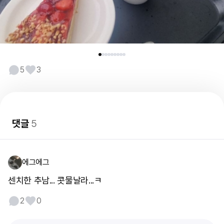
5
3
댓글
5
에그에그
센치한 추남... 콧물날라...ㅋ
2
0