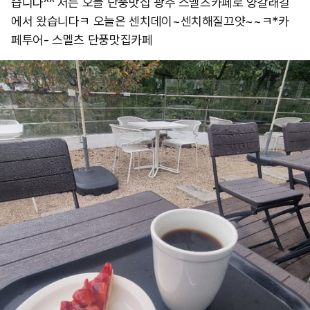
습니다^^ 저는 오늘 단풍맛집 광주 스멜츠카페로 양갈래길
에서 왔습니다ㅋ 오늘은 센치데이~센치해질끄얏~~ㅋ ​*카
페투어- 스멜츠 단풍맛집카페