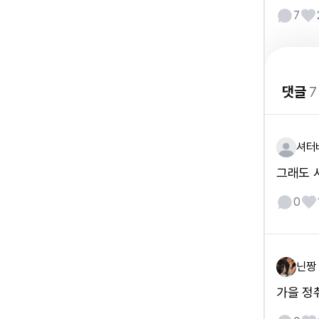
7
댓글
7
셔터
그래도 
0
닌짱
가을 정