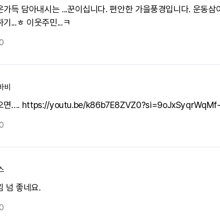
온가득 담아내시는 ...꾼이십니다. 편안한 가을풍경입니다. 운동삼
기...ㅎ 이웃주민...ㅋ
0
바비
…. https://youtu.be/k86b7E8ZVZ0?si=9oJxSyqrWqMf
0
스
 넘 좋네요.
0