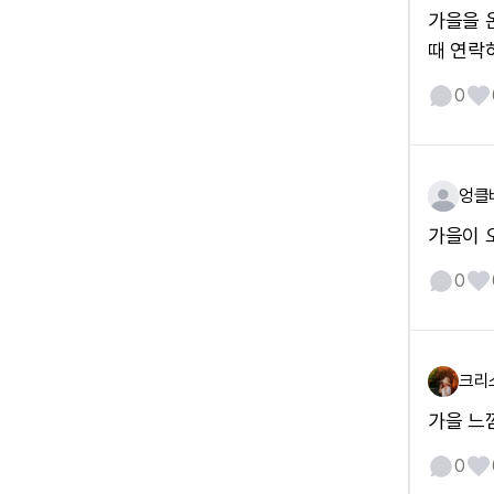
가을을 
때 연락하
0
엉클
가을이 오면
0
크리
가을 느낌
0