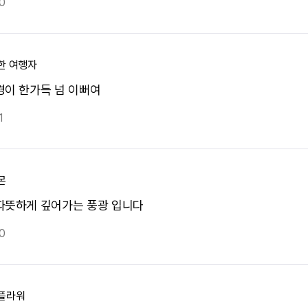
0
한 여행자
경이 한가득 넘 이뻐여
1
몬
따뜻하게 깊어가는 풍광 입니다
0
플라워