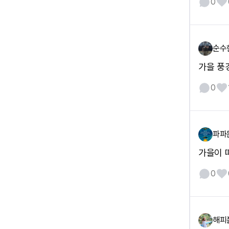
0
순수
가을 풍
0
파파
가을이 
0
해피