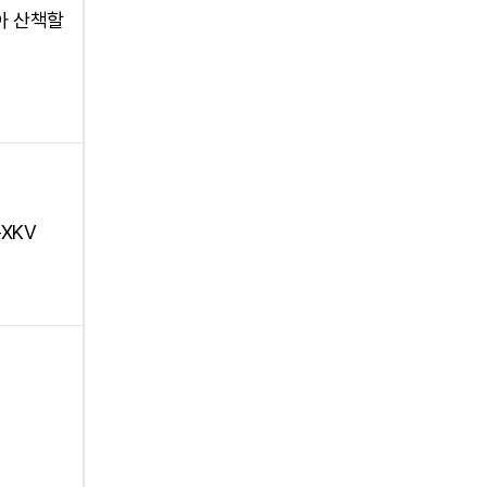
아 산책할
-XKV