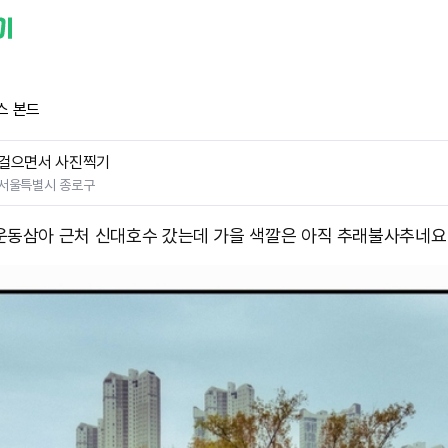
스 본드
걸으면서 사진찍기
서울특별시 종로구
운동삼아 근처 신대호수 갔는데 가을 색깔은 아직 추래불사추네요