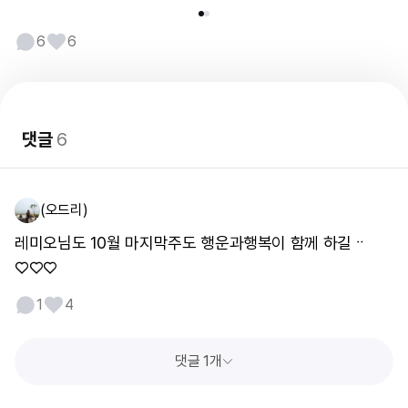
6
6
댓글
6
(오드리)
레미오님도 10월 마지막주도 행운과행복이 함께 하길ᆢ
♡♡♡
1
4
댓글 1개