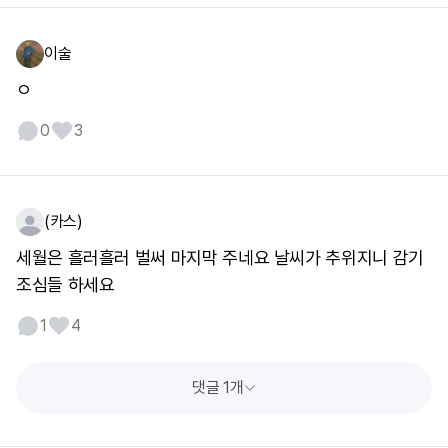
이술
ㅇ
0
3
(카스)
세월은 흘러흘러 벌써 마지막 주네요 날씨가 추위지니 감기
조심들 하세요
1
4
댓글 1개