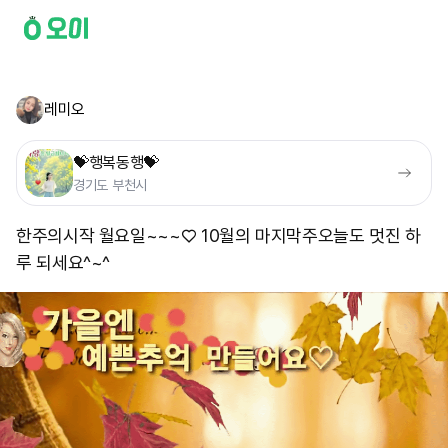
레미오
💝행복동행💝
경기도 부천시
한주의시작 월요일~~~♡ 10월의 마지막주 ​오늘도 멋진 하
루 되세요^~^