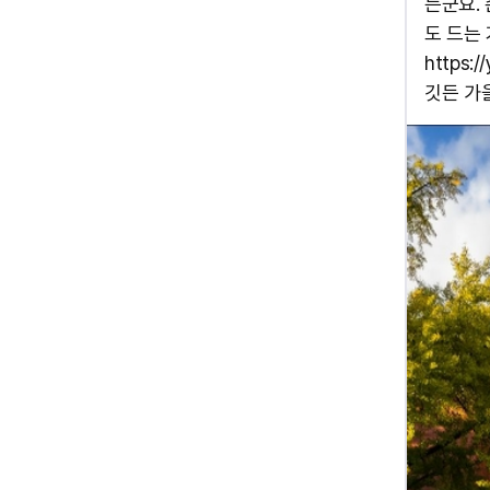
는군요.
도 드는 거
https:
깃든 가을