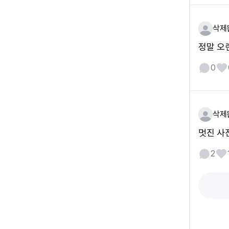
삭제
정말 오
0
삭제
멋진 사
2