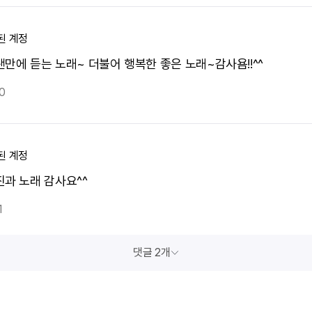
된 계정
랜만에 듣는 노래~ 더불어 행복한 좋은 노래~감사욤!!^^
0
된 계정
진과 노래 감사요^^
1
댓글 2개