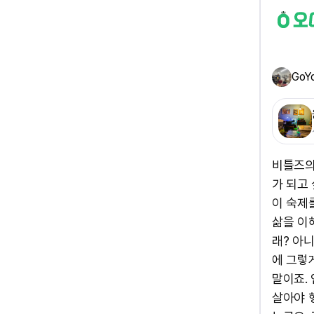
GoY
비틀즈의
가 되고
이 숙제
삶을 이
래? 아
에 그렇
말이죠. 
살아야 