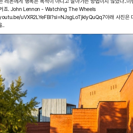
 존 레논에게 행복은 목적이 아니고 살아가는 방법이지 않았나..이
죠. John Lennon - Watching The Wheels
//youtu.be/uVXR2LYeFBI?si=NJsgLoTjkIyQuQq7 ​ 아래 사
..