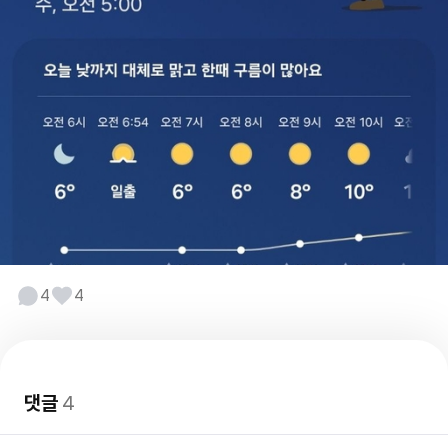
4
4
댓글
4