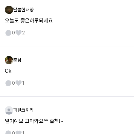
달콤한태양
오늘도 좋은하루되세요
0
2
춘삼
Ck
0
1
파란코끼리
일기예보 고마와요^^ 출첵!~
0
1