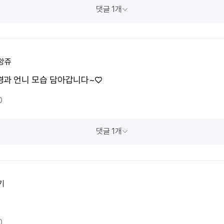
댓글 1개
앙쥬
경과 언니 모습 담아갑니다~♡
0
댓글 1개
기
0