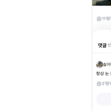
11
댓글
1
솔이
항상 눈
2