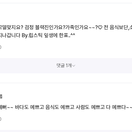
모델맞지요? 검정 블랙진인가요?가죽인가요~~?♡ 전 음식보단
나갑니다 By.립스틱 잎생에 한표..^^
0
댓글 1개
름
예뻐~~ 바다도 예쁘고 음식도 예쁘고 사람도 예쁘고 다 예쁘다~
0