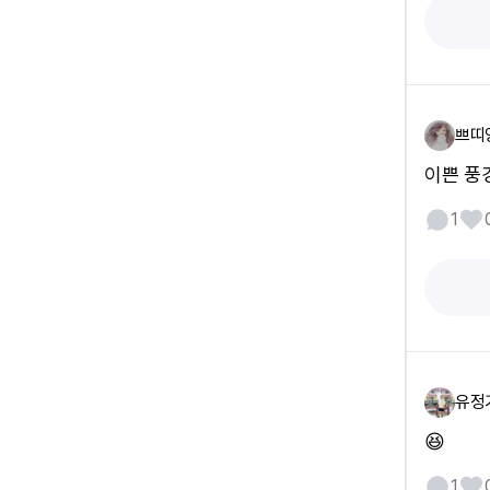
쁘띠
이쁜 풍
1
유정
😆
1