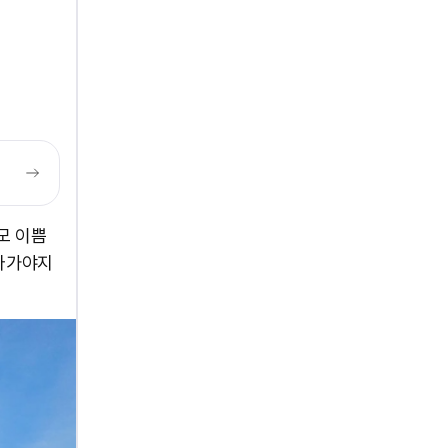
모 이쁨
올라가야지