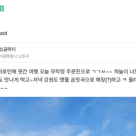
ood
싱글파티
서울특별시 노원구
비로인해 못간 여행 오늘 무작정 주문진으로 ㄱㄱㅆ~~ 하늘이 너
밥도 맛나게 먹고~저녁 강원도 명물 곰칫국으로 해장(?)하고 ㅋ 
~~~