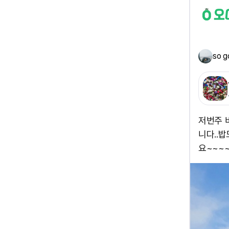
so g
저번주 
니다..
요~~~