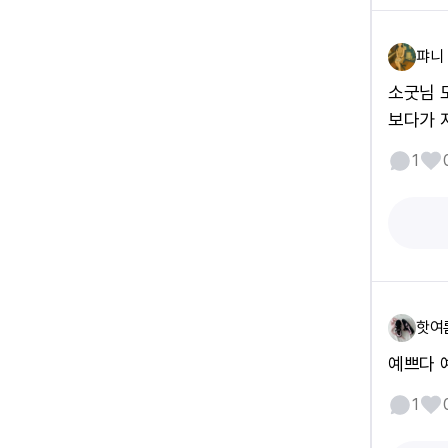
퍄니
소굿님 
보다가 지
1
핫여
예쁘다 
1