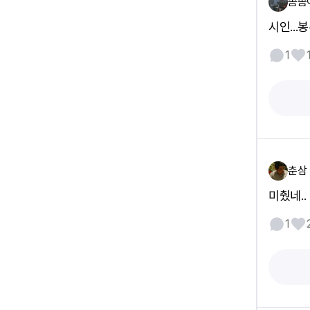
솜솜
시인...
1
춘삼
미췄네..
1