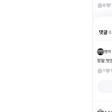
8
댓글
8
앤야
정말.멋
1