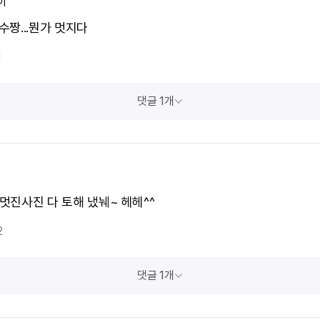
이
봉수짱...뭔가 멋지다
1
댓글 1개
 멋진사진 다 토해 냈눼~ 헤헤^^
2
댓글 1개