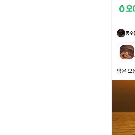
봉수
밤은 모든