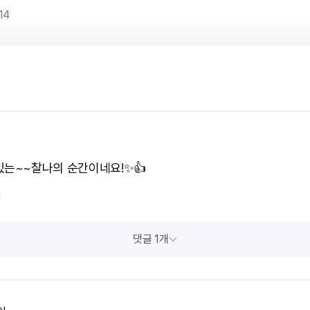
14
있는~~찰나의 순간이네요!✨️👍
1
댓글 1개