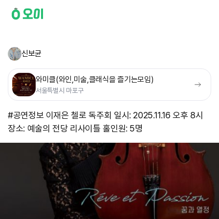
신보균
와미클(와인,미술,클래식을 즐기는모임)
서울특별시 마포구
#공연정보 이재은 첼로 독주회 일시: 2025.11.16 오후 8시
장소: 예술의 전당 리사이틀 홀 ​인원: 5명