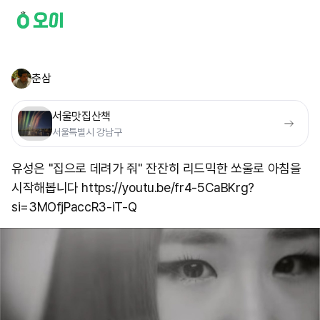
춘삼
서울맛집산책
서울특별시 강남구
유성은 "집으로 데려가 줘" 잔잔히 리드믹한 쏘울로 아침을
시작해봅니다 https://youtu.be/fr4-5CaBKrg?
si=3MOfjPaccR3-iT-Q ​