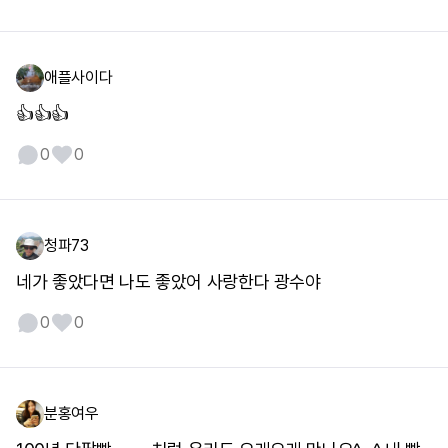
애플사이다
👍👍👍
0
0
청파73
네가 좋았다면 나도 좋았어 사랑한다 광수야
0
0
분홍여우