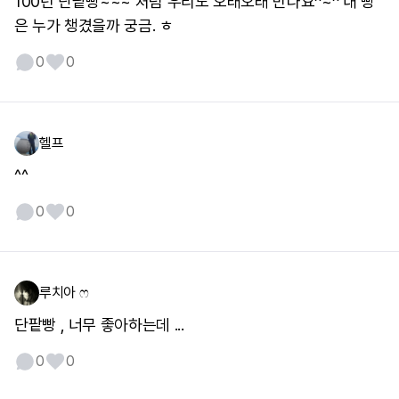
100년 단팥빵~~~ 처럼 우리도 오래오래 만나요^~^ 내 빵
은 누가 챙겼을까 궁금. ㅎ
0
0
헬프
^^
0
0
루치아 ෆ‍
단팥빵 , 너무 좋아하는데 ...
0
0