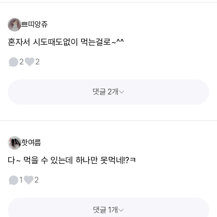
쁘띠앙쥬
혼자서 시도때도없이 먹는걸로~^^
2
2
댓글 2개
핫여름
다~ 먹을 수 있는데 하나만 못먹네!?ㅋ
1
2
댓글 1개