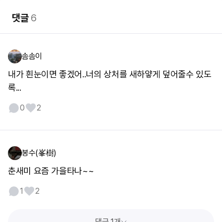
댓글
6
솜솜이
내가 흰눈이면 좋겠어..너의 상처를 새하얗게 덮어줄수 있도
록...
0
2
봉수(峯樹)
춘새미 요즘 가을타나~~
1
2
댓글 1개