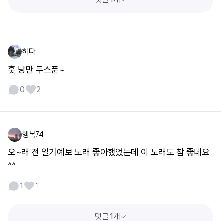
하다
훗 낭만 두스푼~
0
2
행복74
오~래 전 일기예보 노래 좋아했었는데 이 노래도 참 좋네요
^^
1
1
댓글 1개