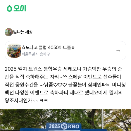
빛나는세상
☆모나코 클럽 4050아트홀☆
서울특별시 송파구
2025 엘지 트윈스 통합우승 세레모니 가슴벅찬 우승의 순
간을 직접 축하해주는 자리~^^ 스페샬 이벤트로 선수들이
직접 응원수건을 나눠줌♡♡♡ 불꽃놀이 샴페인파티 미니청
백전 다양한 이벤트로 축하파티 제대로 했네요 ​이제 엘지의
왕조시대인가~~ㅋㅋ