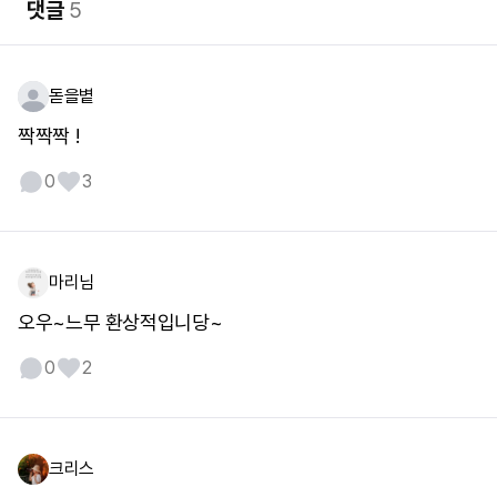
댓글
5
돋을볕
짝짝짝 !
0
3
마리님
오우~느무 환상적입니당~
0
2
크리스