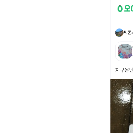
씨콘
지구온난