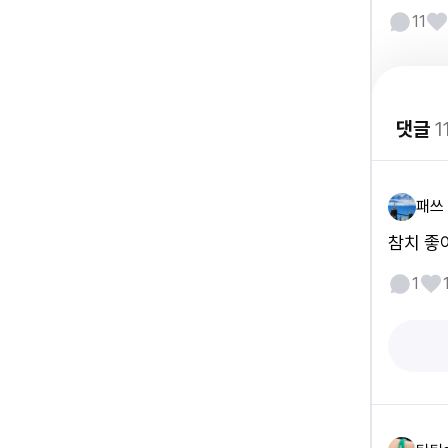
11
댓글
1
패쓰
참치 좋
1