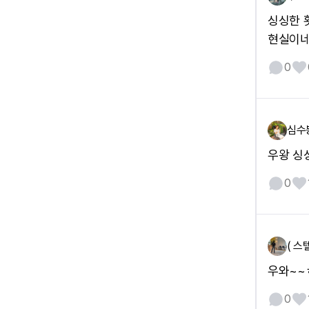
싱싱한 
현실이네
0
심수
우왕 싱
0
( 스
우와~~ㅎ
0