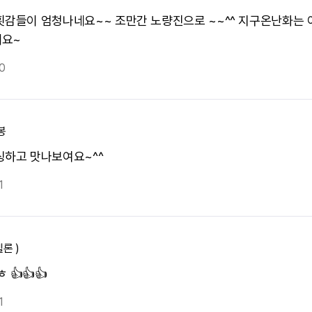
횟감들이 엄청나네요~~ 조만간 노량진으로 ~~^^ 지구온난화는
요~
0
봉
싱하고 맛나보여요~^^
1
텔론 )
 👍👍👍
1