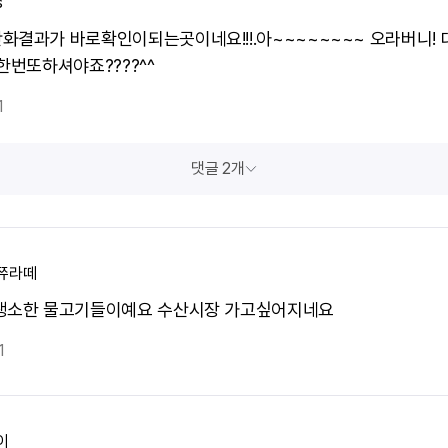
s
화결과가 바로확인이되는곳이네요!!!.아~~~~~~~~ 오라버니!
한번또하셔야죠????^^
1
댓글 2개
쮸라떼
생소한 물고기들이예요 수산시장 가고싶어지네요
1
이