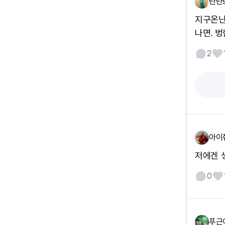
탄탄
지구온난
나면. 벙
2
아이
저에겐 
0
푸근