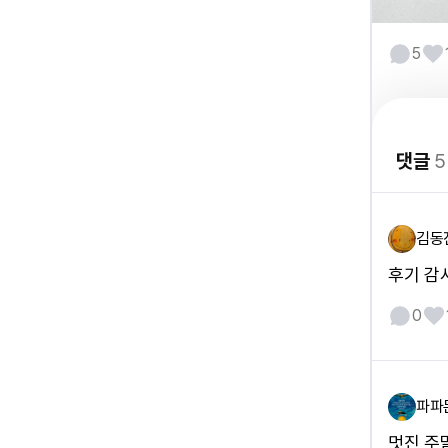
5
댓글
5
김동
후기 감
0
파파
멋진 주