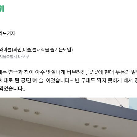
라도가자
와미클(와인,미술,클래식을 즐기는모임)
서울특별시 마포구
애는 연극과 창이 아주 맛깔나게 버무려진, 곳곳에 현대 무용의 일
제대로 된 공!연!예!술! 이었습니다~ 빈 무대도 찍지 못하게 해서 
찍었습니다.. ​