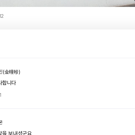
12
진(金曈昣)
사합니다
1
몬
말을 보내셨군요