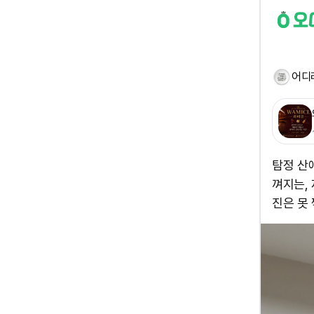
어디
탐정 산
껴지는, 
진은 못 