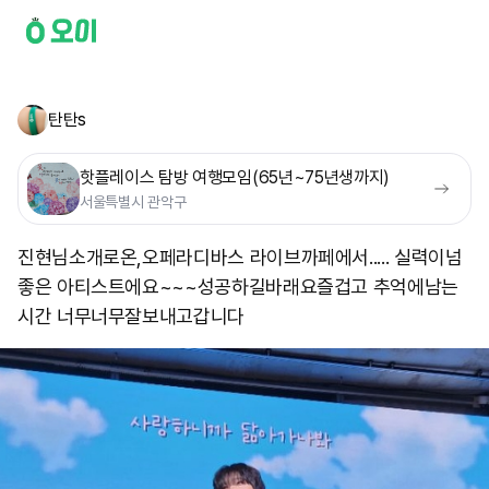
탄탄s
핫플레이스 탐방 여행모임(65년~75년생까지)
서울특별시 관악구
진현님소개로온,오페라디바스 라이브까페에서..... 실력이넘
좋은 아티스트에요~~~성공하길바래요 ​즐겁고 추억에남는
시간 너무너무잘보내고갑니다