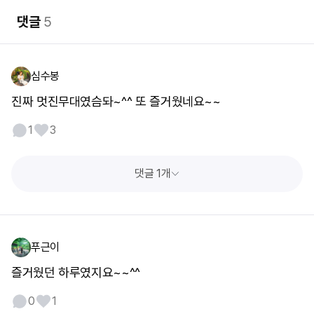
댓글
5
심수봉
진짜 멋진무대였슴돠~^^ 또 즐거웠네요~~
1
3
댓글 1개
푸근이
즐거웠던 하루였지요~~^^
0
1