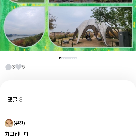
3
5
댓글
3
(유진)
최고십니다