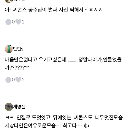
아!! 씨콘스 공주님이 벌써 사진 픽해서ᆢㅍㅎㅎ
0
2
탄탄s
마음만은젊다고 우기고싶은데...........정말나이가,안들었을
까??????^^
0
2
계명산
ㅋㅋ. 안젤로 도멋잇고. 뒤에잇는. 씨콘스도. 너무멋진모습.
세상다안은여유로운모습~!! 최고다~~👍