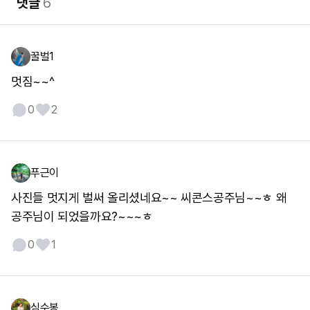
댓글
6
꿀벌1
멋짐~~^
0
2
푸근이
사진들 멋지게 벌써 올리셨네요~~ 씨콘스공주님~~ㅎ 왜
공주님이 되었을까요?~~~ㅎ
0
1
심수봉