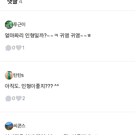
댓글
4
푸근이
얼마짜리 인형일까?~~ㅋ 귀염 귀염~~ㅎ
0
1
탄탄s
아직도. 인형이좋치??? ^^
0
2
씨콘스