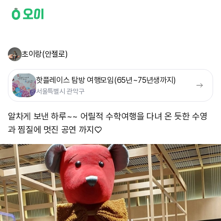
초이랑(안젤로)
핫플레이스 탐방 여행모임(65년~75년생까지)
서울특별시 관악구
알차게 보낸 하루~~ 어릴적 수학여행을 다녀 온 듯한 수영
과 찜질에 멋진 공연 까지♡​