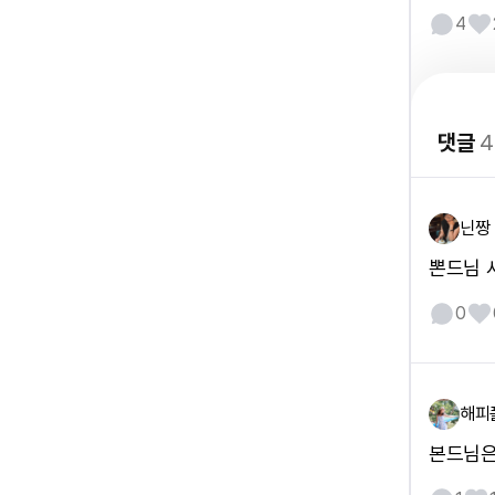
4
댓글
4
닌짱
뽄드님 
0
해피
본드님은