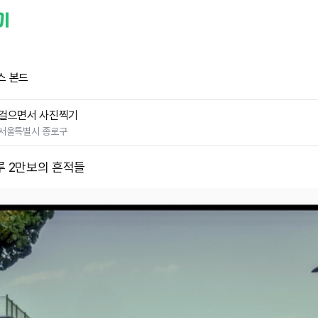
스 본드
걸으면서 사진찍기
서울특별시 종로구
루 2만보의 흔적들