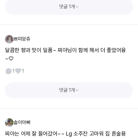
댓글 1개
쁘띠앙쥬
달콤한 향과 맛이 일품~ 찌야님이 함께 해서 더 좋았어융
~♡
1
1
댓글 1개
솔이아빠
찌아는 어제 잘 들어갔어~~ Lg 소주잔 고마워 집 혼술용