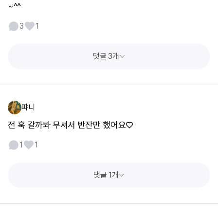
~^^
3
1
댓글 3개
퍄니
전 훅 갈까봐 무셔서 반잔만 했어요♡
1
1
댓글 1개