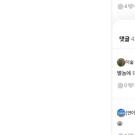
4
댓글
4
이술
별놈에 
0
(연이
🤩