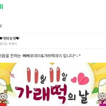
오
💝행복동행💝
경기도 부천시
마음을 전하는 뻬뻬로데이&가래떡데이 입니다^~^