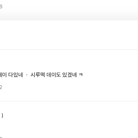
6
데이 다있네 ㆍ 시루떡 데이도 있겠녜 ㅋ
2
 )