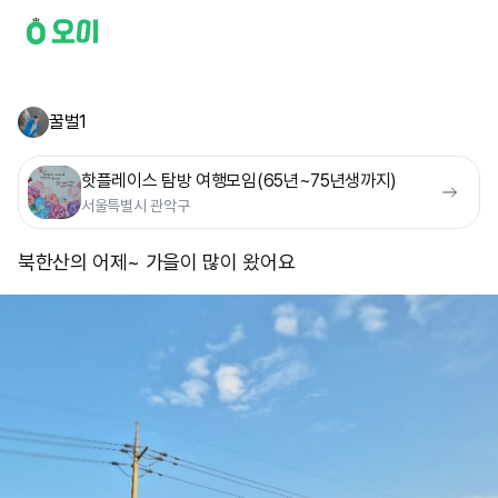
꿀벌1
핫플레이스 탐방 여행모임(65년~75년생까지)
서울특별시 관악구
북한산의 어제~ 가을이 많이 왔어요