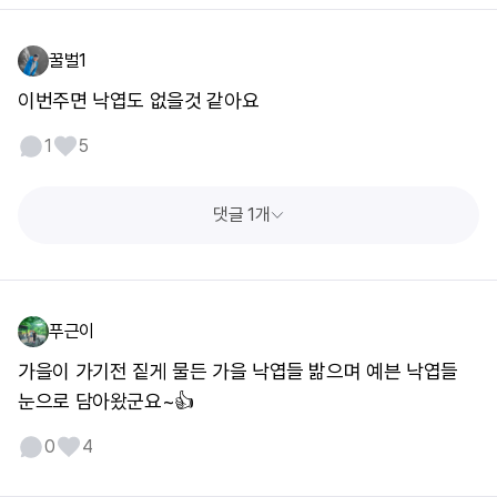
꿀벌1
이번주면 낙엽도 없을것 같아요
1
5
댓글 1개
푸근이
가을이 가기전 짙게 물든 가을 낙엽들 밞으며 예븐 낙엽들
눈으로 담아왔군요~👍
0
4