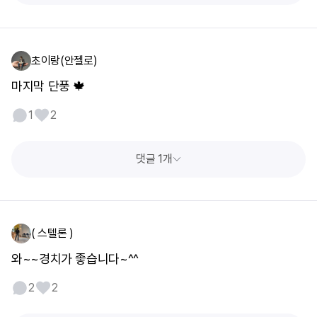
초이랑(안젤로)
마지막 단풍 🍁
1
2
댓글 1개
( 스텔론 )
와~~경치가 좋습니다~^^
2
2