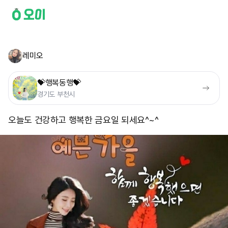
레미오
💝행복동행💝
경기도 부천시
오늘도 건강하고 행복한 금요일 되세요^~^