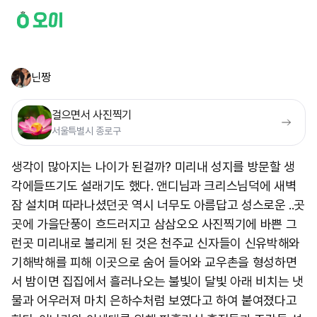
닌짱
걸으면서 사진찍기
서울특별시 종로구
생각이 많아지는 나이가 된걸까? 미리내 성지를 방문할 생
각에들뜨기도 설래기도 했다. 앤디님과 크리스님덕에 새벽
잠 설치며 따라나셨던곳 역시 너무도 아름답고 성스로운 ..곳
곳에 가을단풍이 흐드러지고 삼삼오오 사진찍기에 바쁜 그
런곳 미리내로 불리게 된 것은 천주교 신자들이 신유박해와
기해박해를 피해 이곳으로 숨어 들어와 교우촌을 형성하면
서 밤이면 집집에서 흘러나오는 불빛이 달빛 아래 비치는 냇
물과 어우러져 마치 은하수처럼 보였다고 하여 붙여졌다고