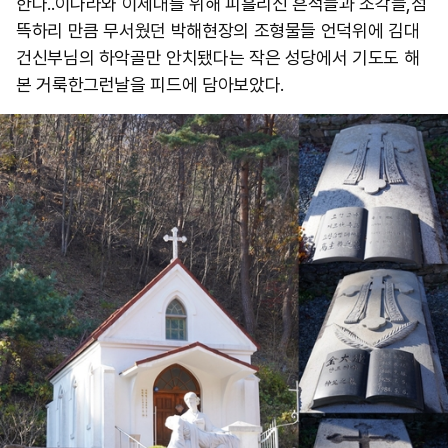
한다..이나라와 이세대를 위해 피흘리신 흔적들과 조각들,섬
뜩하리 만큼 무서웠던 박해현장의 조형물들 언덕위에 김대
건신부님의 하악골만 안치됐다는 작은 성당에서 기도도 해
본 거룩한그런날을 피드에 담아보았다.