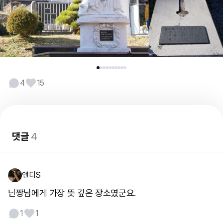
4
15
댓글
4
앤디S
닌짱님에게 가장 뜻 깊은 장소였군요.
1
1