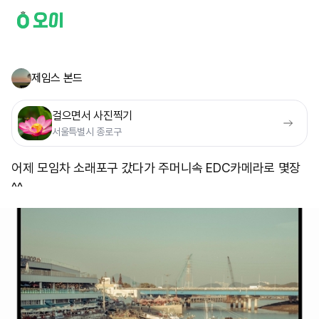
제임스 본드
걸으면서 사진찍기
서울특별시 종로구
어제 모임차 소래포구 갔다가 주머니속 EDC카메라로 몇장
^^