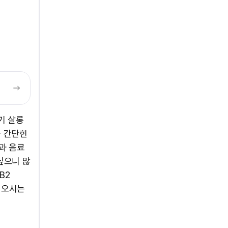
기 살롱
와 간단힌
과 음료
싶으니 많
B2
7 오시는