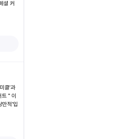
페셜 커
와미클'과
트 " 이
'낭만적'입