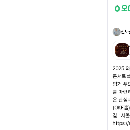
신보
2025
콘서트를
핑거 푸
를 마련
은 관심과
(OKF홀
길 : 서
https:/