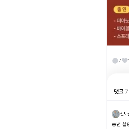
7
댓글
7
신보
송년 살