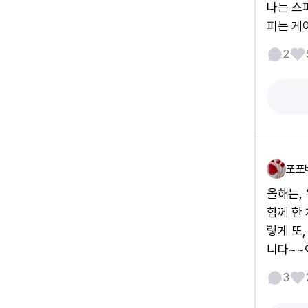
나는 스
피는 게
2
포포
올해는,
함께 한 
렇게 또,
니다~~♡
3