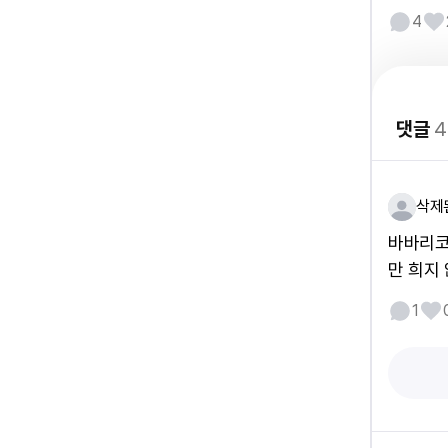
4
댓글
4
삭제
바바리코
만 희지
1