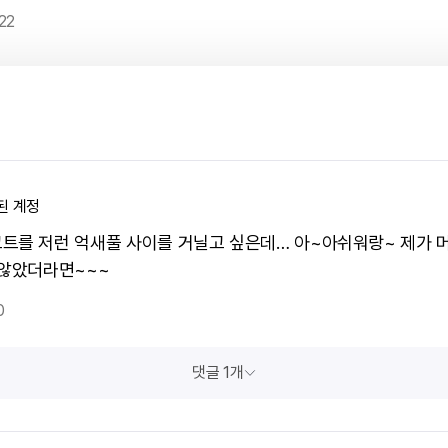
22
된 계정
트를 저런 억새풀 사이를 거닐고 싶은데… 아~아쉬워랑~ 제가 
 않았더라면~~~
0
댓글 1개