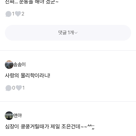
진짜... 운동을 해야 겠군~
1
2
댓글 1개
솜솜이
사랑의 물리학이라니!
0
1
앤야
심장이 쿵쿵거릴때가 제일 조은건데~~^^;;