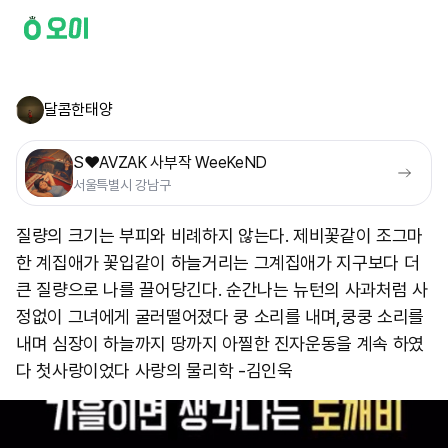
달콤한태양
S❤️AVZAK 사부작 WeeKeND
서울특별시 강남구
질량의 크기는 부피와 비례하지 않는다. 제비꽃같이 조그마
한 계집애가 꽃입같이 하늘거리는 그계집애가 지구보다 더
큰 질량으로 나를 끌어당긴다. 순간나는 뉴턴의 사과처럼 사
정없이 그녀에게 굴러떨어졌다 쿵 소리를 내며,쿵쿵 소리를
내며 심장이 하늘까지 땅까지 아찔한 진자운동을 계속 하였
다 첫사랑이었다 사랑의 물리학 -김인욱