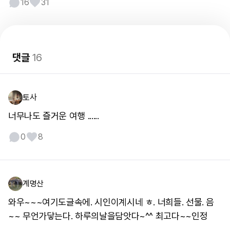
16
31
댓글
16
토사
너무나도 즐거운 여행 ......
0
8
계명산
와우~~~여기도글속에. 시인이계시네 ㅎ. 너희들. 선물. 음
~~ 무언가닿는다. 하루의날을담앗다~^^ 최고다~~인정