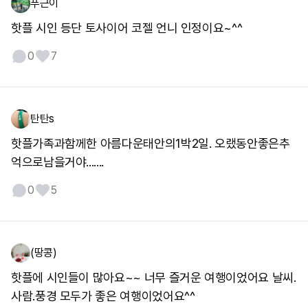
푸근이
핫플 시인 등단 토사이어 코젤 언니 인정이요~^^
0
7
탄탄s
핫플가족과함께한 아름다운태안의1박2일. 오랬동안좋은추
억으로남을거야.......
0
5
(땅콩)
핫플에 시인들이 많아요~~ 너무 즐거운 여행이었어요 날씨.
사람.풍경 모두가 좋은 여행이었어요^^