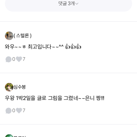
댓글 3개
( 스텔론 )
와우~~ㅎ 최고입니다~~^^ 👍👍👍
0
7
심수봉
우왕 1박2일을 글로 그림을 그렸네~~은니 짱!!!
0
7