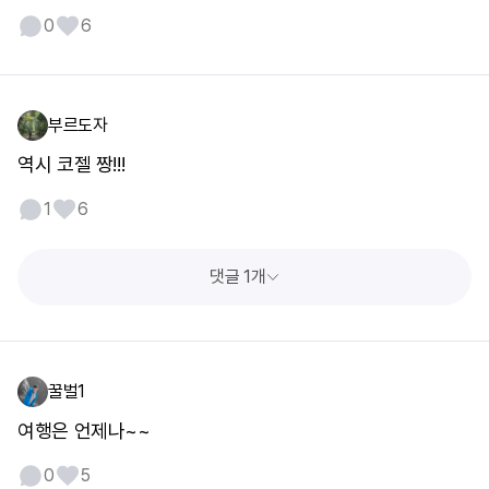
0
6
부르도자
역시 코젤 짱!!!
1
6
댓글 1개
꿀벌1
여행은 언제나~~
0
5