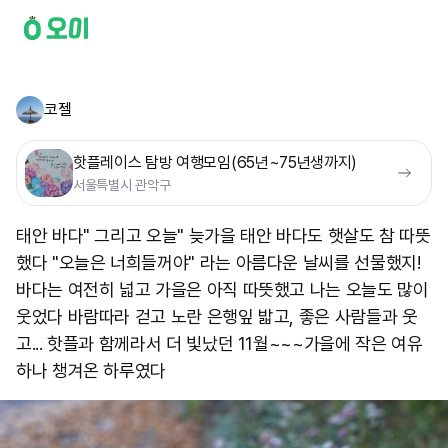
코젤
핫플레이스 탐방 여행모임(65년~75년생까지)
서울특별시 관악구
태안 바다" 그리고 오늘" 늦가을 태안 바다도 햇살도 참 따뜻
했다 "오늘은 너희들꺼야" 라는 아름다운 날씨를 선물했지!
바다는 여전히 넓고 가을은 아직 따뜻했고 나는 오늘도 많이
웃었다 바람따라 걷고 노란 은행잎 밟고, 좋은 사람들과 웃
고... 핫플과 함께라서 더 빛났던 11월~~~ ​가을에 작은 여유
하나 챙겨온 하루였다