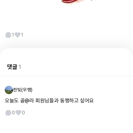
1
1
댓글
1
한빛(우행)
오늘도 골@라 회원님들과 동행하고 싶어요
0
0