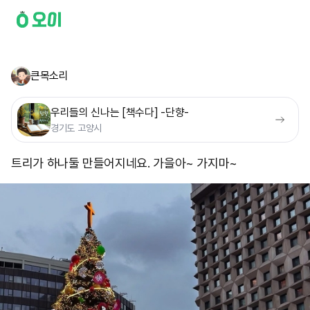
큰목소리
우리들의 신나는 [책수다] -단향-
경기도 고양시
트리가 하나둘 만들어지네요. 가을아~ 가지마~