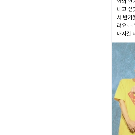
향의 연
내고 싶
서 반가
려요~~
내시길 바