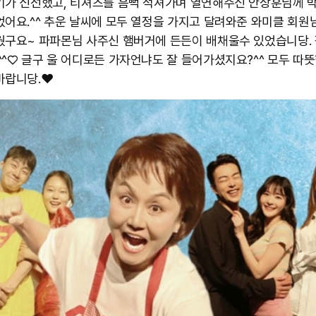
기가 신선했고, 티셔츠를 흠뻑 적셔가며 열연해주신 안상훈님께 
었어요.^^ 추운 날씨에 모두 열정을 가지고 달려와준 와미클 회원
웠구요~ 파파몬님 사주신 햄버거에 든든이 배채울수 있었습니당.
^^♡ 글구 울 어디로든 가자언냐도 잘 들어가셨지요?^^ 모두 따뜻
랍니당.❤️ ​