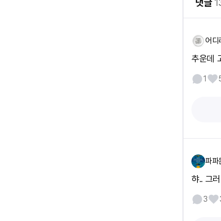
댓글
1
어디
추운데 
1
파파
햐.. 그
3