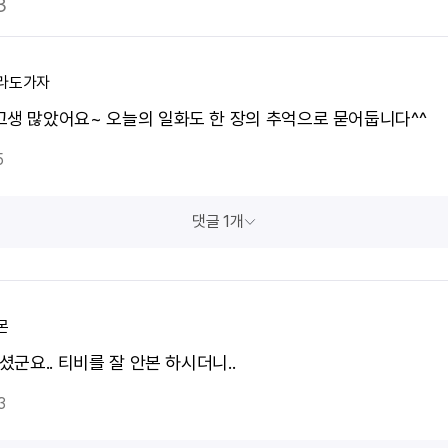
3
라도가자
고생 많았어요~ 오늘의 일화도 한 장의 추억으로 묻어둡니다^^
5
댓글 1개
몬
러셨군요.. 티비를 잘 안본 하시더니..
3