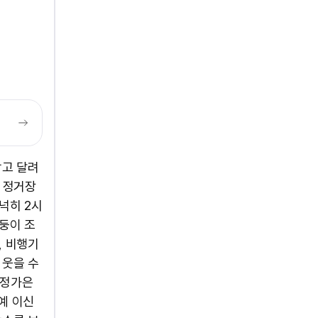
감고 달려
 정거장
넉히 2시
람둥이 조
, 비행기
 웃을 수
 정가은
예 이신