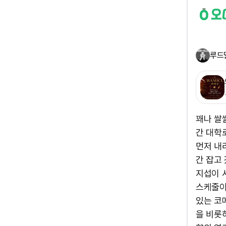
루드
꽤나 쌀
간 대학
먼저 내
간 잡고
지섭이 
스케줄이
있는 코
을 비롯