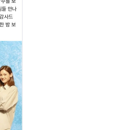
박수를 보
님들 만나
 감사드
한 밤 보