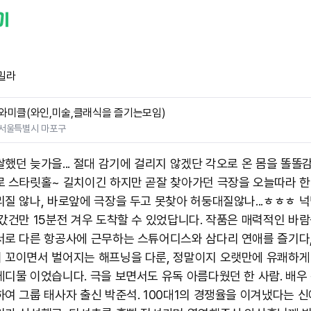
밀라
와미클(와인,미술,클래식을 즐기는모임)
서울특별시 마포구
쌀했던 늦가을... 절대 감기에 걸리지 않겠단 각오로 온 몸을 똘똘
로 스타릿홀~ 길치이긴 하지만 곧잘 찾아가던 극장을 오늘따라 한
리질 않나, 바로앞에 극장을 두고 못찾아 허둥대질않나...ㅎㅎㅎ 넉
 갔건만 15분전 겨우 도착할 수 있었답니다. 작품은 매력적인 바
서로 다른 항공사에 근무하는 스튜어디스와 삼다리 연애를 즐기다
 꼬이면서 벌어지는 해프닝을 다룬, 정말이지 오랫만에 유쾌하게
메디물 이었습니다. 극을 보면서도 유독 아름다웠던 한 사람. 배우
하여 그룹 태사자 출신 박준석. 100대1의 경쟁율을 이겨냈다는 신