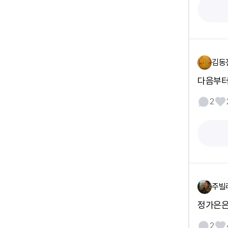
김동
다음부터
2
주빌
정가은은
2