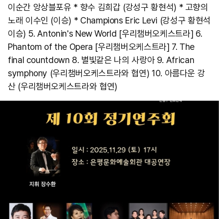
이순간 앙상블포유 * 향수 김희갑 (강성구 황현석) * 고향의
노래 이수인 (이승) * Champions Eric Levi (강성구 황현석
이승) 5. Antonin's New World [우리챔버오케스트라] 6.
Phantom of the Opera [우리챔버오케스트라] 7. The
final countdown 8. 별빛같은 나의 사랑아 9. African
symphony (우리챔버오케스트라와 협연) 10. 아름다운 강
산 (우리챔버오케스트라와 협연)