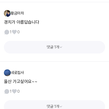
황금마차
경치가 아름답습니다
1
0
댓글 1개
네로집사
울산 가고싶어요~~
1
0
댓글 1개