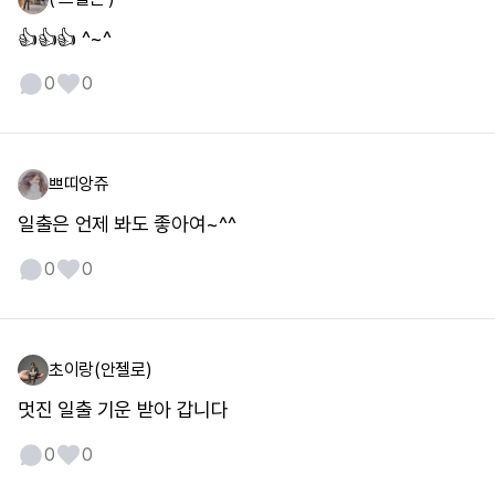
👍👍👍 ^~^
0
0
쁘띠앙쥬
일출은 언제 봐도 좋아여~^^
0
0
초이랑(안젤로)
멋진 일출 기운 받아 갑니다
0
0