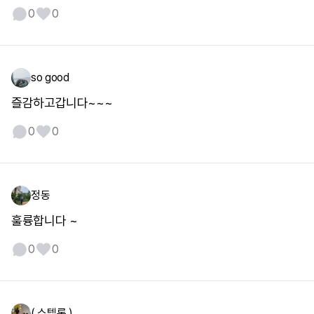
0
0
so good
즐감하고갑니다~~~
0
0
정동
훌륭합니다 ~
0
0
( 스텔론 )