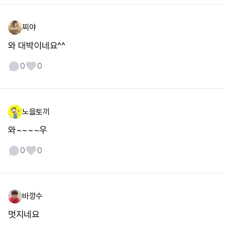
찌야
와 대박이네요^^
0
0
노을토끼
와~~~~우
0
0
바깡수
멋지네요