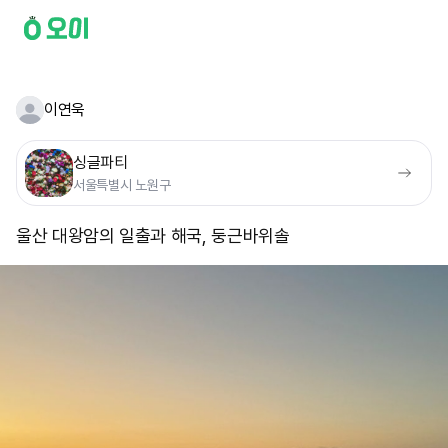
이연욱
싱글파티
서울특별시 노원구
울산 대왕암의 일출과 해국, 둥근바위솔