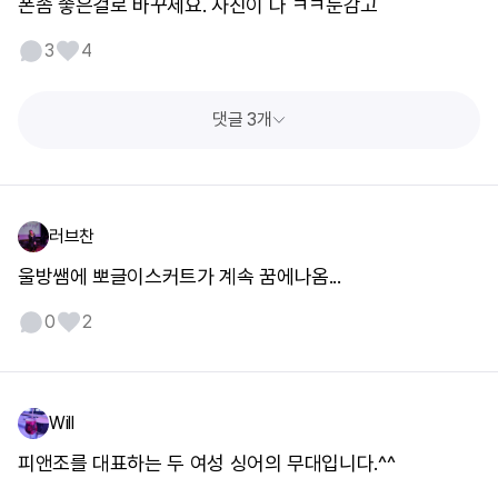
폰좀 좋은걸로 바꾸세요. 사진이 다 ㅋㅋ눈감고
3
4
댓글 3개
러브찬
울방쌤에 뽀글이스커트가 계속 꿈에나옴...
0
2
Will
피앤조를 대표하는 두 여성 싱어의 무대입니다.^^