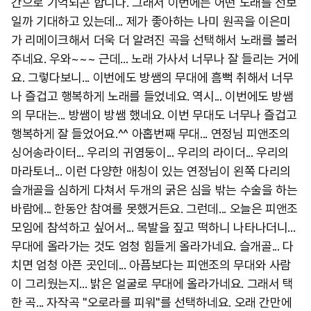
간으로 기억되곤 합니다. 그래서 이번에는 어떤 노래를 선보
일까 기대하고 있는데... 제가 좋아하는 나미 원곡을 이은미
가 리메이크해서 더욱 더 알려진 곡을 선택해서 노래를 불러
주네요. 우와~~~ 근데... 노래 가사서 너무나 잘 들리는 거에
요. 그렇다보니... 이번에도 방쌤의 무대에 흠뻑 취해서 너무
나 즐겁고 행복하게 노래를 들었네요. 역시... 이번에도 방쌤
의 무대는... 방쌤이 방쌤 했네요. 이번 무대도 너무나 즐겁고
행복하게 잘 들었어요.^^ 아홉번째 무대... 연정님 피앤조의
싱어송라이터... 우리의 귀염둥이... 우리의 라이더... 우리의
마라토너... 이런 다양한 애칭이 있는 연정님이 왼쪽 다리의
슬개골을 심하게 다쳐서 두개의 굵은 심을 밖는 수술을 하는
바람에... 한동안 참여를 못했거든요. 그런데... 오늘은 피앤조
모임에 참석하고 싶어서... 목발을 짚고 떡하니 나타나더니...
무대에 올라가는 것도 엄청 힘들게 올라가네요. 슬개골... 다
치면 엄청 아픈 곳인데... 아픔보다는 피앤조의 무대와 사람
이 그리웠는지... 밝은 얼굴로 무대에 올라가네요. 그래서 택
한 곡... 자작곡 "오로라를 피워"를 선택하네요. 오래 간만에