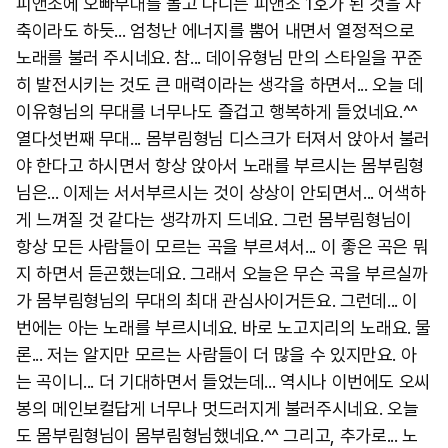
피앤조에 오빠부대를 몰고 다니는 피앤조 1호가 된 것을 자
축이라도 하듯... 엄청난 에너지를 뿜어 내면서 열정적으로
노래를 불러 주시네요. 참... 데이유형님 만의 스타일을 꾸준
히 발전시키는 것도 큰 매력이라는 생각을 하면서... 오늘 데
이유형님의 무대를 너무나도 즐겁고 행복하게 들었네요.^^
열다섯번째 무대... 몸부림형님 디스크가 터져서 앉아서 불러
야 한다고 하시면서 항상 앉아서 노래를 부르시는 몸부림형
님은... 이제는 서서부르시는 것이 상상이 안되면서... 어색하
게 느껴질 것 같다는 생각까지 드네요. 그런 몸부림형님이
항상 모든 사람들이 모르는 곡을 부르셔서... 이 좋은 곡은 뭐
지 하면서 듣곤했는데요. 그래서 오늘은 무슨 곡을 부르실까
가 몸부림형님의 무대의 최대 관심사이거든요. 그런데... 이
번에는 아는 노래를 부르시네요. 바로 노고지리의 노래요. 물
론... 저는 알지만 모르는 사람들이 더 많을 수 있지만요. 아
는 곡이니... 더 기대하면서 들었는데... 역시나 이번에도 오씨
봉의 메인보컬답게 너무나 멋드러지게 불러주시네요. 오늘
도 몸부림형님이 몸부림형님했네요.^^ 그리고, 추가로... 노