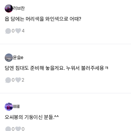
러브찬
옵 담에는 머리색을 와인색으로 어때?
0
4
윤슬e
담엔 침대도 준비해 놓을게요. 누워서 불러주세용ㅋ
0
2
Will
오씨봉의 기둥이신 분들.^^
0
0