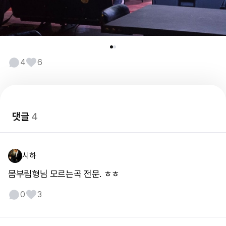
4
6
댓글
4
시하
몸부림형님 모르는곡 전문. ㅎㅎ
0
3