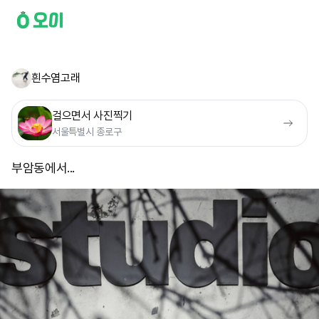
흰수염고래
걸으면서 사진찍기
서울특별시 종로구
부암동에서... ​