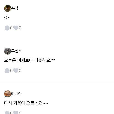
춘삼
Ck
0
0
루핀스
오늘은 어제보다 따뜻해요.^^
0
0
리시얀
다시 기온이 오르네요~~
0
0