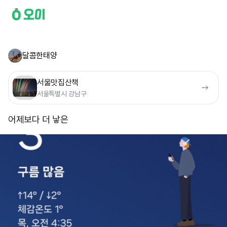
달콤한태양
서울맛집산책
서울특별시 강남구
어제보다 더 낳은