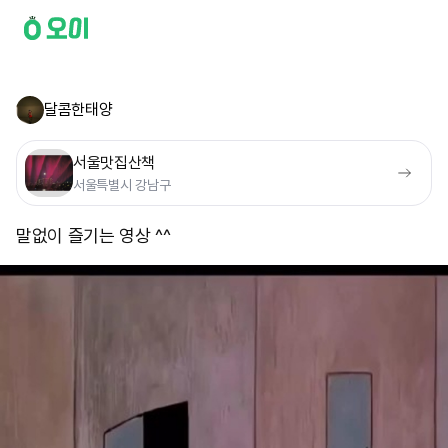
달콤한태양
서울맛집산책
서울특별시 강남구
말없이 즐기는 영상 ^^